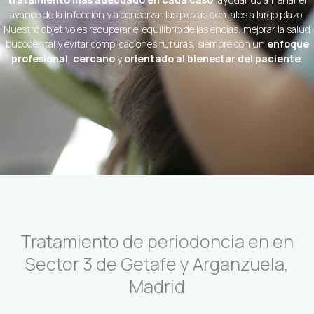
avance de la infección y a conservar las piezas dentales a largo plazo.
Nuestro objetivo es recuperar el equilibrio de las encías, mejorar la salud
bucodental y evitar complicaciones futuras, siempre con un
enfoque
profesional
,
cercano
y
orientado al bienestar del paciente
.
Tratamiento de periodoncia en en
Sector 3 de Getafe y Arganzuela,
Madrid